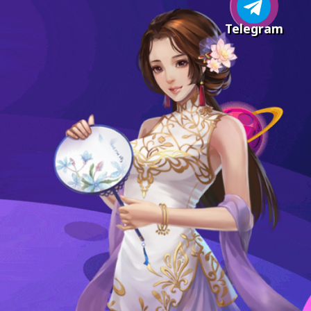
Telegram