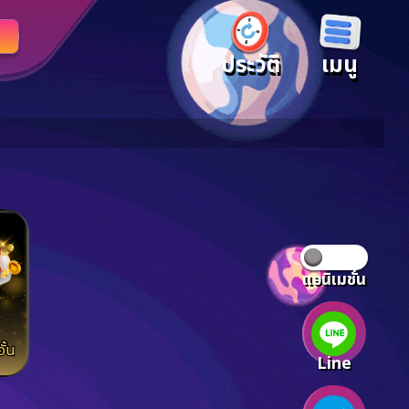
ประวัติ
เมนู
แอนิเมชั่น
ั้น
Line