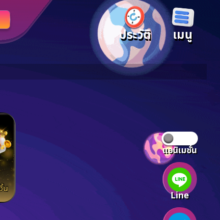
ประวัติ
เมนู
แอนิเมชั่น
ั้น
Line