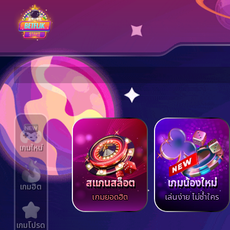
เกมใหม่
สแกนสล็อต
เกมน้องใหม่
เกมฮิต
เกมยอดฮิต
เล่นง่าย ไม่ซ้ำใคร
เกมโปรด