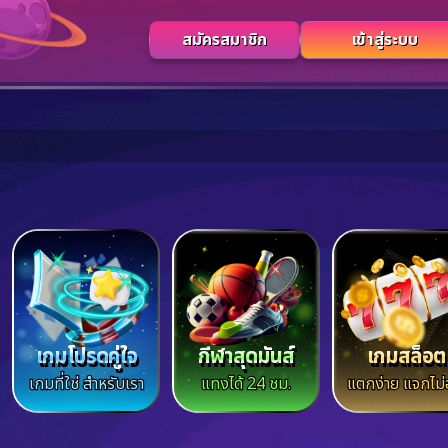
สมัครสมาชิก
เข้าสู่ระบบ
เกมโปรดคู่ใจ
กีฬาสุดมันส์
เกมสล็อต
เกมที่ใช่ สำหรับเรา
แทงได้ 24 ชม.
แตกง่าย แจกไม่อ