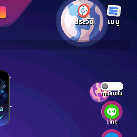
ประวัติ
เมนู
แอนิเมชั่น
โล
ัง
Line