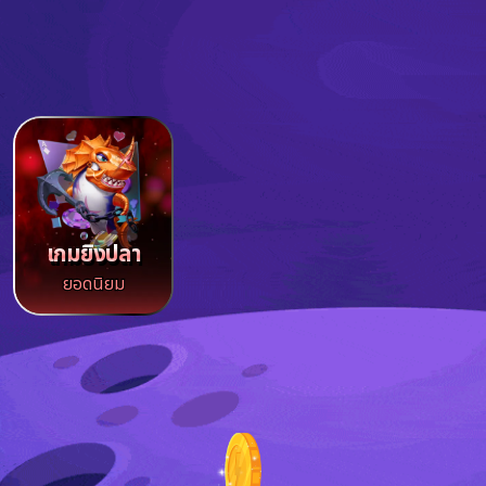
เกมยิงปลา
ยอดนิยม