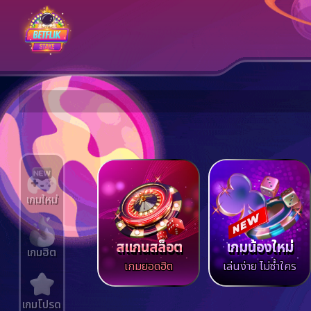
เกมใหม่
สแกนสล็อต
เกมน้องใหม่
เกมฮิต
เกมยอดฮิต
เล่นง่าย ไม่ซ้ำใคร
เกมโปรด