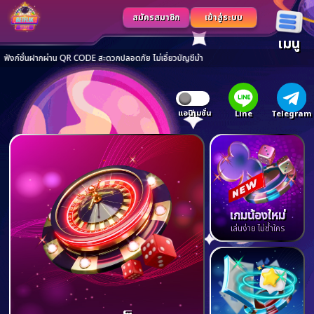
สมัครสมาชิก
เข้าสู่ระบบ
เมนู
มฟังก์ชั่นฝากผ่าน QR CODE สะดวกปลอดภัย ไม่เอี่ยวบัญชีม้า
แอนิเมชั่น
Line
Telegram
เกมน้องใหม่
เล่นง่าย ไม่ซ้ำใคร