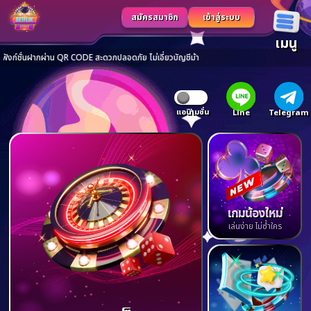
สมัครสมาชิก
เข้าสู่ระบบ
เมนู
มฟังก์ชั่นฝากผ่าน QR CODE สะดวกปลอดภัย ไม่เอี่ยวบัญชีม้า
แอนิเมชั่น
Line
Telegram
เกมน้องใหม่
เล่นง่าย ไม่ซ้ำใคร