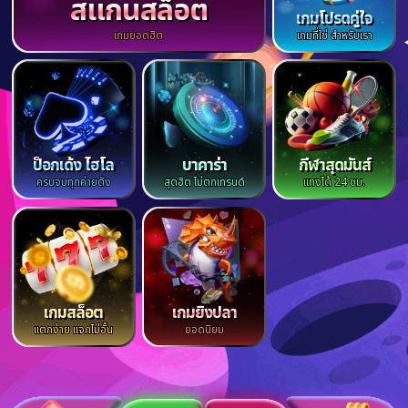
สแกนสล็อต
เกมโปรดคู่ใจ
เกมยอดฮิต
เกมที่ใช่ สำหรับเรา
ป็อกเด้ง ไฮโล
บาคาร่า
กีฬาสุดมันส์
ครบจบทุกค่ายดัง
สุดฮิต ไม่ตกเทรนด์
แทงได้ 24 ชม.
เกมสล็อต
เกมยิงปลา
แตกง่าย แจกไม่อั้น
ยอดนิยม