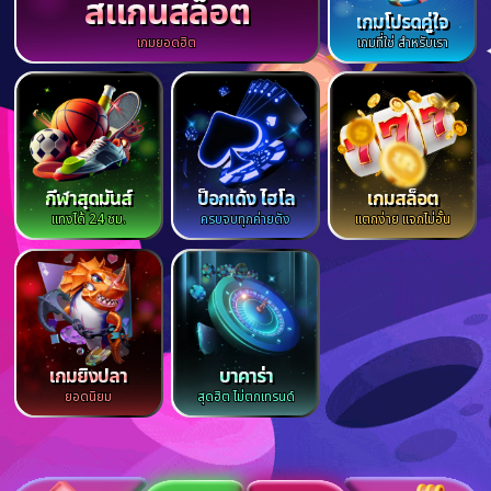
สแกนสล็อต
เกมโปรดคู่ใจ
เกมยอดฮิต
เกมที่ใช่ สำหรับเรา
กีฬาสุดมันส์
ป็อกเด้ง ไฮโล
เกมสล็อต
แทงได้ 24 ชม.
ครบจบทุกค่ายดัง
แตกง่าย แจกไม่อั้น
เกมยิงปลา
บาคาร่า
ยอดนิยม
สุดฮิต ไม่ตกเทรนด์