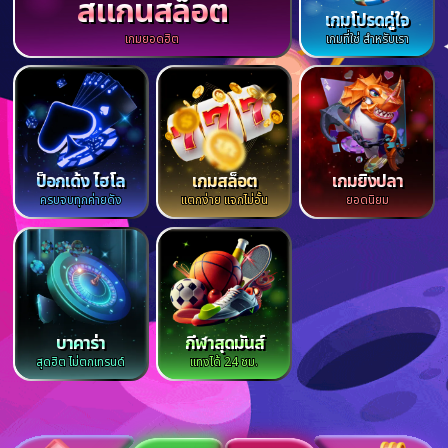
สแกนสล็อต
เกมโปรดคู่ใจ
เกมยอดฮิต
เกมที่ใช่ สำหรับเรา
ป็อกเด้ง ไฮโล
เกมสล็อต
เกมยิงปลา
ครบจบทุกค่ายดัง
แตกง่าย แจกไม่อั้น
ยอดนิยม
บาคาร่า
กีฬาสุดมันส์
สุดฮิต ไม่ตกเทรนด์
แทงได้ 24 ชม.