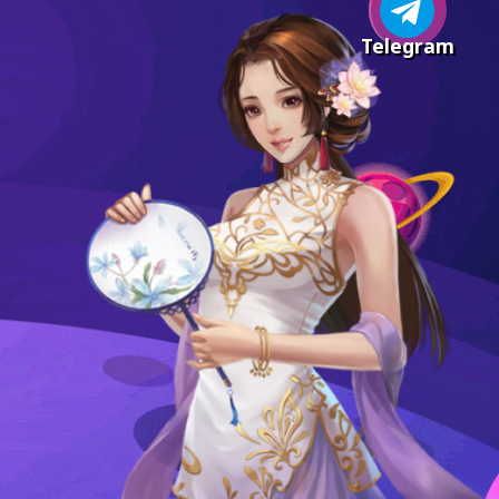
Telegram