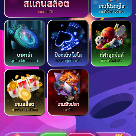
สแกนสล็อต
เกมโปรดคู่ใจ
เกมยอดฮิต
เกมที่ใช่ สำหรับเรา
บาคาร่า
ป็อกเด้ง ไฮโล
กีฬาสุดมันส์
สุดฮิต ไม่ตกเทรนด์
ครบจบทุกค่ายดัง
แทงได้ 24 ชม.
เกมสล็อต
เกมยิงปลา
แตกง่าย แจกไม่อั้น
ยอดนิยม