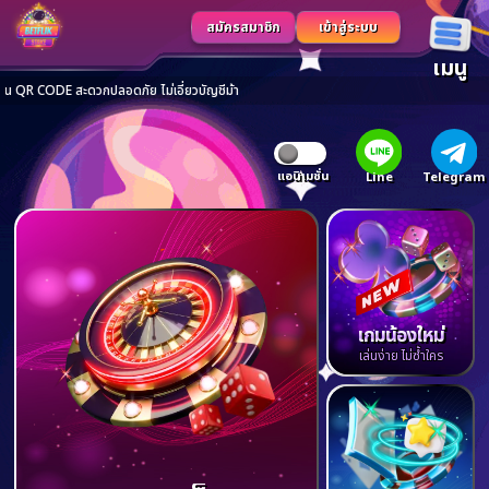
สมัครสมาชิก
เข้าสู่ระบบ
เมนู
่าน QR CODE สะดวกปลอดภัย ไม่เอี่ยวบัญชีม้า
แอนิเมชั่น
Line
Telegram
เกมน้องใหม่
เล่นง่าย ไม่ซ้ำใคร