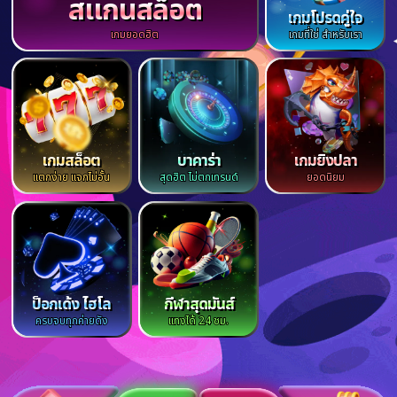
สแกนสล็อต
เกมโปรดคู่ใจ
เกมยอดฮิต
เกมที่ใช่ สำหรับเรา
เกมสล็อต
บาคาร่า
เกมยิงปลา
แตกง่าย แจกไม่อั้น
สุดฮิต ไม่ตกเทรนด์
ยอดนิยม
ป็อกเด้ง ไฮโล
กีฬาสุดมันส์
ครบจบทุกค่ายดัง
แทงได้ 24 ชม.