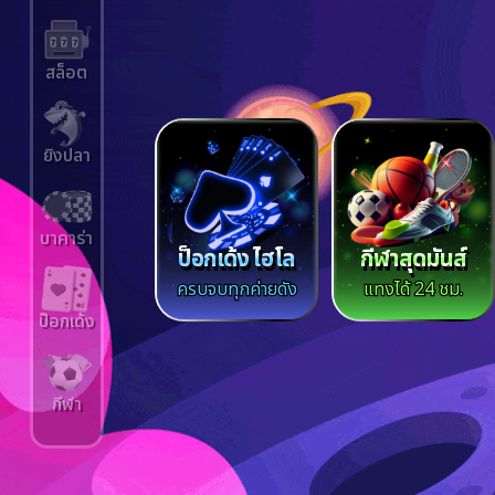
สล็อต
ยิงปลา
บาคาร่า
ป็อกเด้ง ไฮโล
กีฬาสุดมันส์
ครบจบทุกค่ายดัง
แทงได้ 24 ชม.
ป็อกเด้ง
กีฬา
คีโน่